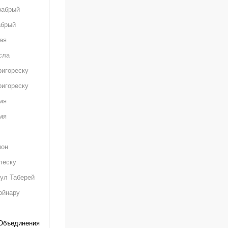
рабрый
абрый
ая
сла
ригореску
ригореску
мя
мя
мон
леску
ул Таберей
ойнару
Объединения