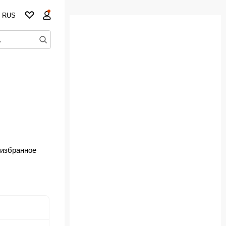
RUS
 избранное
но!