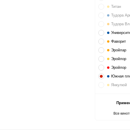
Титан
Тудора Ар
Тудора Вл
Университ
Фаворит
Эройлар
Эройлор
Эройлор
Южная пл
Янкулюй
Приме
Все кино