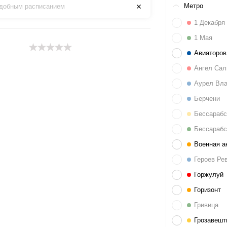
Метро
удобным расписанием
1 Декабря
1 Мая
Авиаторов
Ангел Сал
Аурел Вла
Берчени
Бессарабс
Бессарабс
Военная а
Героев Ре
Горжулуй
Горизонт
Гривица
Грозавешт