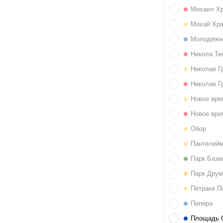
Михаил Х
Михай Хр
Молодёжн
Никола Те
Николае Г
Николае Г
Новое вре
Новое вре
Обор
Пантелей
Парк Бази
Парк Друм
Петраке П
Пипера
Площадь 