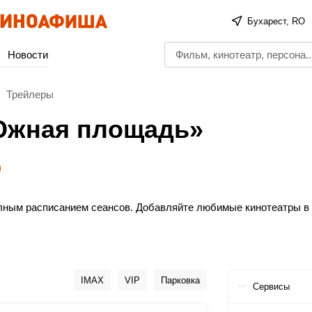
Бухарест, RO
Новости
Трейлеры
Южная площадь»
полным расписанием сеансов. Добавляйте любимые кинотеатры в
еты в кино онлайн без очередей. Это просто, быстро и безопас
тного просмотра!
IMAX
VIP
Парковка
Сервисы