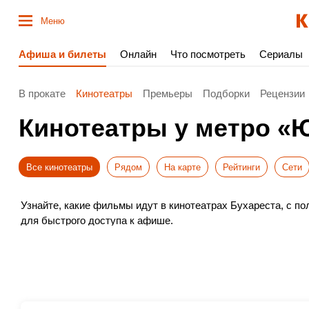
Меню
Афиша и билеты
Онлайн
Что посмотреть
Сериалы
В прокате
Кинотеатры
Премьеры
Подборки
Рецензии
Кинотеатры у метро «
Все кинотеатры
Рядом
На карте
Рейтинги
Сети
Узнайте, какие фильмы идут в кинотеатрах Бухареста, с 
для быстрого доступа к афише.
Выбирайте новинки проката, удобное время и покупайте бил
Не пропустите премьеры – бронируйте места заранее. Прия