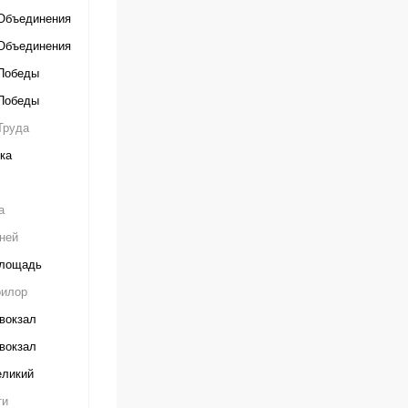
Объединения
Объединения
Победы
Победы
Труда
ка
а
ней
площадь
илор
вокзал
вокзал
ликий
ти