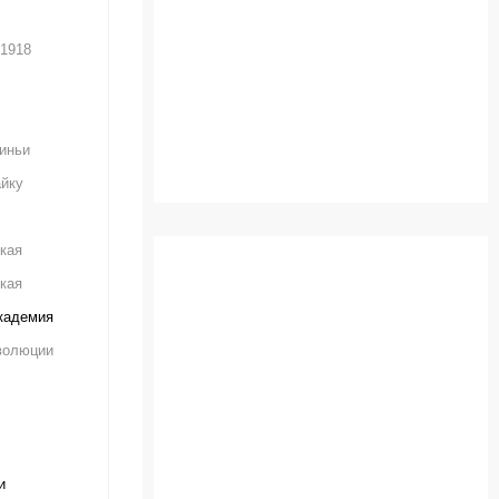
 1918
иньи
йку
кая
кая
кадемия
волюции
и