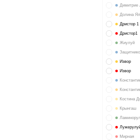
Димитрие 
Долина Я
Дристор 1
Дристор1
Жиулуй
Защитнико
Извор
Извор
Константи
Константи
Костина Д
Крынгаш
Ламинору
Лужерулу
Мирная