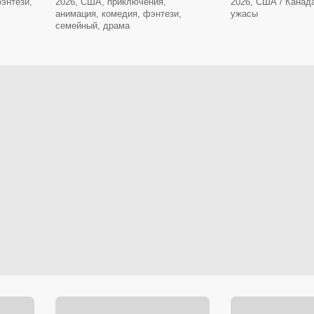
энтези,
2026, США, приключения,
2026, США / Канада
анимация, комедия, фэнтези,
ужасы
семейный, драма