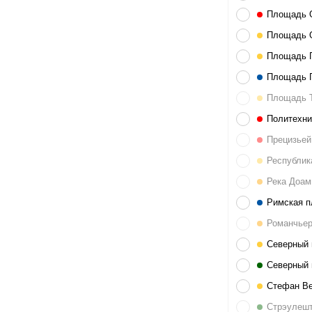
Площадь 
Площадь 
Площадь 
Площадь 
Площадь 
Политехни
Прецизьей
Реcпублик
Река Доам
Римская 
Романчьер
Северный 
Северный 
Стефан Ве
Стрэулеш