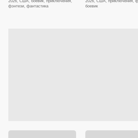
2026, США, боевик, приключения,
2026, США, приключения, ф
фэнтези, фантастика
боевик