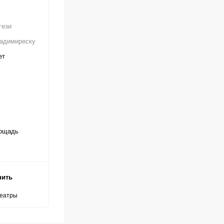
гези
адимиреску
ет
ощадь
нить
театры