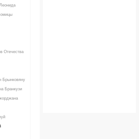
Леонида
ломицы
в Отечества
н Брынковяну
на Бранкузи
жорджана
луй
й