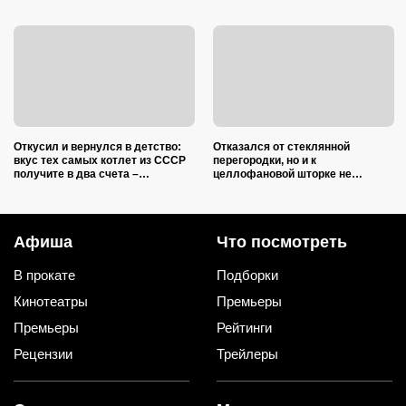
Откусил и вернулся в детство:
Отказался от стеклянной
вкус тех самых котлет из СССР
перегородки, но и к
получите в два счета –
целлофановой шторке не
подслушал 5 секретов шеф-
вернусь: от брызг в ванной в
повара
2026 году спасает такой вариант
Афиша
Что посмотреть
В прокате
Подборки
Кинотеатры
Премьеры
Премьеры
Рейтинги
Рецензии
Трейлеры