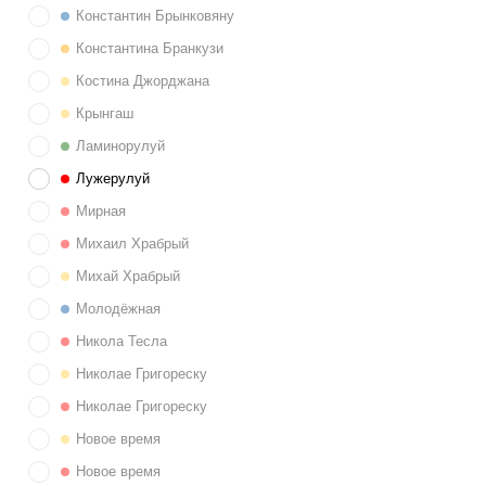
Константин Брынковяну
Константина Бранкузи
Костина Джорджана
Крынгаш
Ламинорулуй
Лужерулуй
Мирная
Михаил Храбрый
Михай Храбрый
Молодёжная
Никола Тесла
Николае Григореску
Николае Григореску
Новое время
Новое время