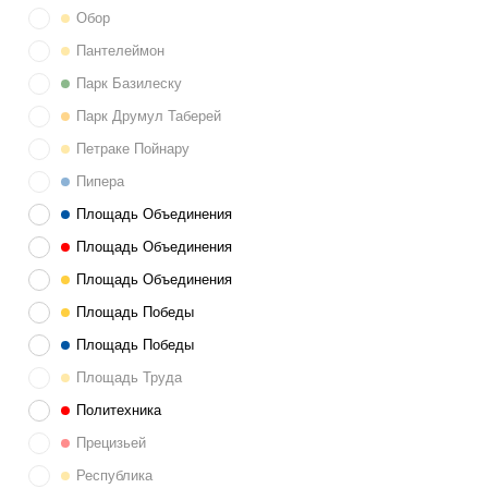
Обор
Пантелеймон
Парк Базилеску
Парк Друмул Таберей
Петраке Пойнару
Пипера
Площадь Объединения
Площадь Объединения
Площадь Объединения
Площадь Победы
Площадь Победы
Площадь Труда
Политехника
Прецизьей
Реcпублика