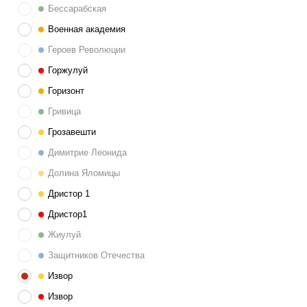
Бессарабская
Военная академия
Героев Революции
Горжулуй
Горизонт
Гривица
Грозавешти
Димитрие Леонида
Долина Яломицы
Дристор 1
Дристор1
Жиулуй
Защитников Отечества
Извор
Извор