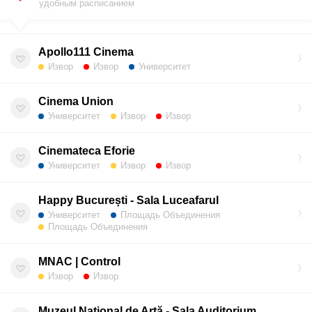
удобным расписанием
Apollo111 Cinema
Извор
Извор
Университет
Cinema Union
Университет
Извор
Извор
Cinemateca Eforie
Университет
Извор
Извор
Happy București - Sala Luceafarul
Университет
Площадь Объединения
Площадь Объединения
MNAC | Control
Извор
Извор
Muzeul Național de Artă - Sala Auditorium