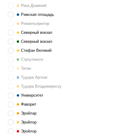
Река Доамней
Римская площадь
Романчьерилор
Северный вокзал
Северный вокзал
Стефан Великий
Стрэулешти
Титан
Тудора Аргези
Тудора Владимиреску
Университет
Фаворит
Эройлар
Эройлор
Эройлор