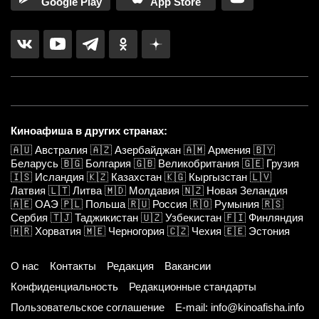
Google Play
App Store
Киноафиша в других странах:
🇦🇺
Австралия
🇦🇿
Азербайджан
🇦🇲
Армения
🇧🇾
Беларусь
🇧🇬
Болгария
🇬🇧
Великобритания
🇬🇪
Грузия
🇮🇸
Исландия
🇰🇿
Казахстан
🇰🇬
Кыргызстан
🇱🇻
Латвия
🇱🇹
Литва
🇲🇩
Молдавия
🇳🇿
Новая Зеландия
🇦🇪
ОАЭ
🇵🇱
Польша
🇷🇺
Россия
🇷🇴
Румыния
🇷🇸
Сербия
🇹🇯
Таджикистан
🇺🇿
Узбекистан
🇫🇮
Финляндия
🇭🇷
Хорватия
🇲🇪
Черногория
🇨🇿
Чехия
🇪🇪
Эстония
О нас
Контакты
Редакция
Вакансии
Конфиденциальность
Редакционные стандарты
Пользовательское соглашение
E-mail: info@kinoafisha.info