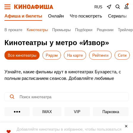
RUS
Афиша и билеты
Онлайн
Что посмотреть
Сериалы
В прокате
Кинотеатры
Премьеры
Подборки
Рецензии
Трейле
Кинотеатры у метро «Извор»
Все кинотеатры
Рядом
На карте
Рейтинги
Сети
Узнайте, какие фильмы идут в кинотеатрах Бухареста, с
полным расписанием сеансов. Добавляйте любимые
кинотеатры в избранное для быстрого доступа к афише.
Выбирайте новинки проката, удобное время и покупайте
билеты в кино онлайн без очередей. Это просто, быстро и
безопасно!
Не пропустите премьеры – бронируйте места заранее.
IMAX
VIP
Парковка
Приятного просмотра!
Добавляйте кинотеатры в избранное, чтобы пользоваться