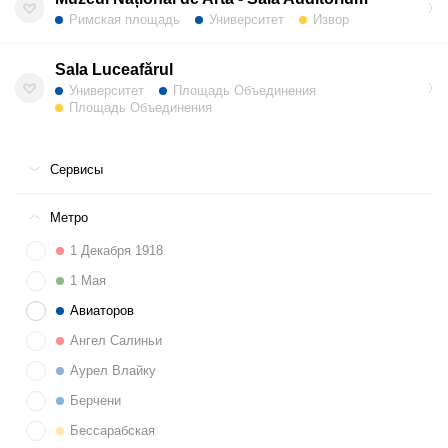
Римская площадь
Университет
Извор
Sala Luceafărul
Университет
Площадь Объединения
Площадь Объединения
Сервисы
Метро
1 Декабря 1918
1 Мая
Авиаторов
Ангел Салиньи
Аурел Влайку
Берчени
Бессарабская