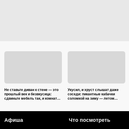
Не ставьте диван к стене — это
Укусил, и хруст слышат даже
прошлый век и безвкусица:
соседи: пикантные кабачки
сдвиньте мебель так, и комната
соломкой на зиму — летом
преобразится как после ремонта
закатываю только так
Афиша
Что посмотреть