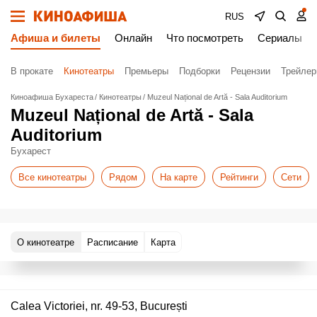
RUS
Афиша и билеты
Онлайн
Что посмотреть
Сериалы
В прокате
Кинотеатры
Премьеры
Подборки
Рецензии
Трейле
Киноафиша Бухареста
Кинотеатры
Muzeul Național de Artă - Sala Auditorium
Muzeul Național de Artă - Sala
Auditorium
Бухарест
Все кинотеатры
Рядом
На карте
Рейтинги
Сети
О кинотеатре
Расписание
Карта
Calea Victoriei, nr. 49-53, București