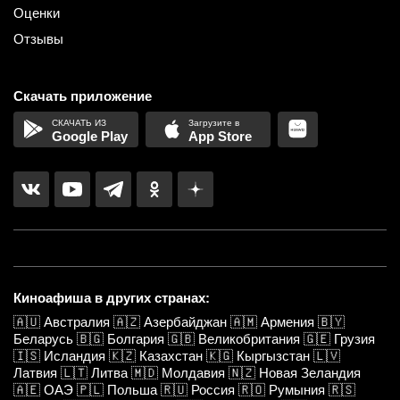
Оценки
Отзывы
Скачать приложение
Google Play
App Store
Киноафиша в других странах:
🇦🇺
Австралия
🇦🇿
Азербайджан
🇦🇲
Армения
🇧🇾
Беларусь
🇧🇬
Болгария
🇬🇧
Великобритания
🇬🇪
Грузия
🇮🇸
Исландия
🇰🇿
Казахстан
🇰🇬
Кыргызстан
🇱🇻
Латвия
🇱🇹
Литва
🇲🇩
Молдавия
🇳🇿
Новая Зеландия
🇦🇪
ОАЭ
🇵🇱
Польша
🇷🇺
Россия
🇷🇴
Румыния
🇷🇸