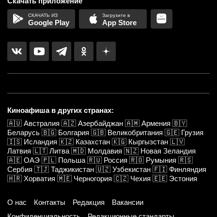
Скачать приложение
Google Play
App Store
Киноафиша в других странах:
🇦🇺
Австралия
🇦🇿
Азербайджан
🇦🇲
Армения
🇧🇾
Беларусь
🇧🇬
Болгария
🇬🇧
Великобритания
🇬🇪
Грузия
🇮🇸
Исландия
🇰🇿
Казахстан
🇰🇬
Кыргызстан
🇱🇻
Латвия
🇱🇹
Литва
🇲🇩
Молдавия
🇳🇿
Новая Зеландия
🇦🇪
ОАЭ
🇵🇱
Польша
🇷🇺
Россия
🇷🇴
Румыния
🇷🇸
Сербия
🇹🇯
Таджикистан
🇺🇿
Узбекистан
🇫🇮
Финляндия
🇭🇷
Хорватия
🇲🇪
Черногория
🇨🇿
Чехия
🇪🇪
Эстония
О нас
Контакты
Редакция
Вакансии
Конфиденциальность
Редакционные стандарты