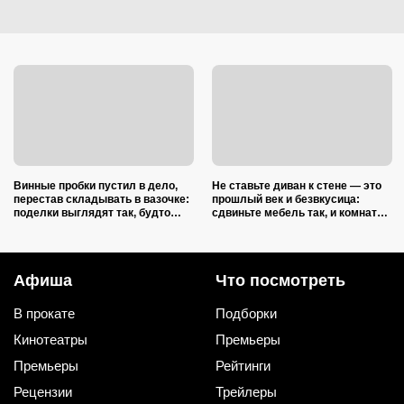
Винные пробки пустил в дело,
Не ставьте диван к стене — это
перестав складывать в вазочке:
прошлый век и безвкусица:
поделки выглядят так, будто
сдвиньте мебель так, и комната
делали итальянские мастера
преобразится как после ремонта
Афиша
Что посмотреть
В прокате
Подборки
Кинотеатры
Премьеры
Премьеры
Рейтинги
Рецензии
Трейлеры