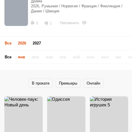
драма
2026, Румыния / Норвегия / Франция / Финляндия /
Дания / Швеция
Напомнить
5
1
Все
2026
2027
Все
янв
фев
мар
апр
май
июн
июл
авг
с
В прокате
Премьеры
Онлайн