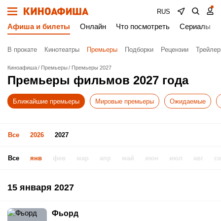
RUS
Афиша и билеты
Онлайн
Что посмотреть
Сериалы
В прокате
Кинотеатры
Премьеры
Подборки
Рецензии
Трейле
Киноафиша
Премьеры
Премьеры 2027
Премьеры фильмов 2027 года
Ближайшие премьеры
Мировые премьеры
Ожидаемые
Все
2026
2027
Все
янв
фев
мар
апр
май
июн
июл
авг
с
15 января 2027
Фьорд