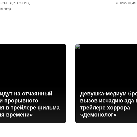
асы, детектив,
анимация
иллер
идут на отчаянный
Девушка-медиум бр
ди прорывного
вызов исчадию ада 
ия в трейлере фильма
трейлере хоррора
ия времени»
«Демонолог»