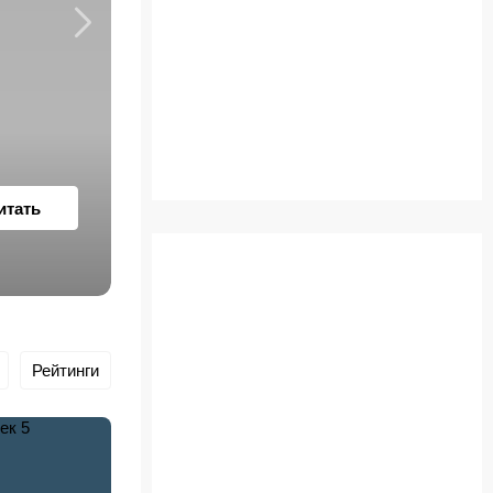
«Человек-паук: Новый де
итать
Рейтинги