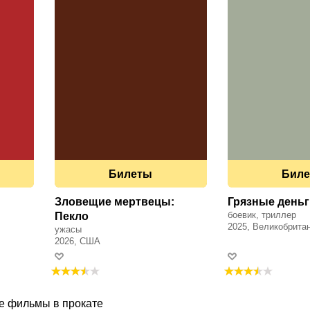
Билеты
Бил
Зловещие мертвецы:
Грязные деньг
боевик, триллер
Пекло
2025, Великобрита
ужасы
2026, США
е фильмы в прокате