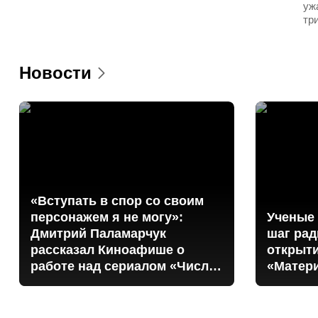
уж
тр
Новости
«Вступать в спор со своим
персонажем я не могу»:
Ученые 
Дмитрий Паламарчук
шаг ра
рассказал Киноафише о
открыт
работе над сериалом «Число
«Матер
зверя»