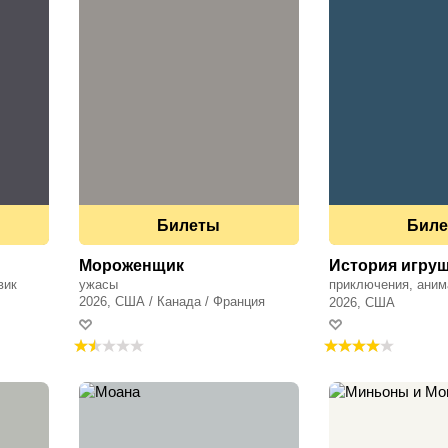
Билеты
Бил
Мороженщик
История игруш
вик
ужасы
приключения, аним
2026, США / Канада / Франция
фэнтези, семейный
2026, США