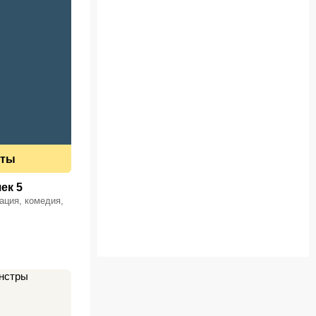
еты
ек 5
ация, комедия,
, драма