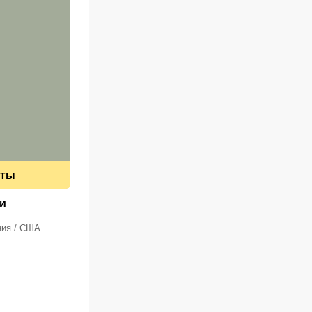
еты
и
ния / США