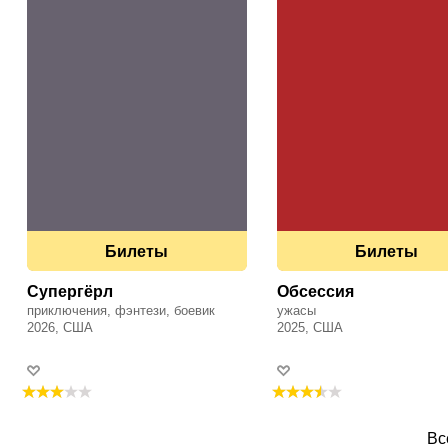
Билеты
Билеты
Супергёрл
Обсессия
приключения, фэнтези, боевик
ужасы
2026, США
2025, США
Вс