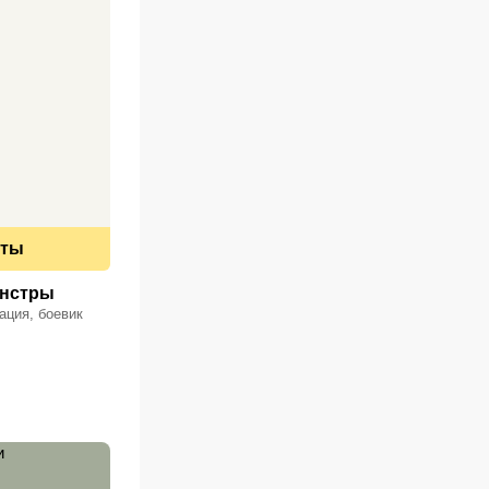
еты
онстры
ация, боевик