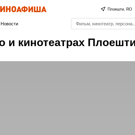
Плоешти, RO
Новости
о и кинотеатрах Плоешт