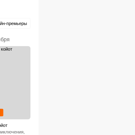
йн-премьеры
ября
ойот
риключения,