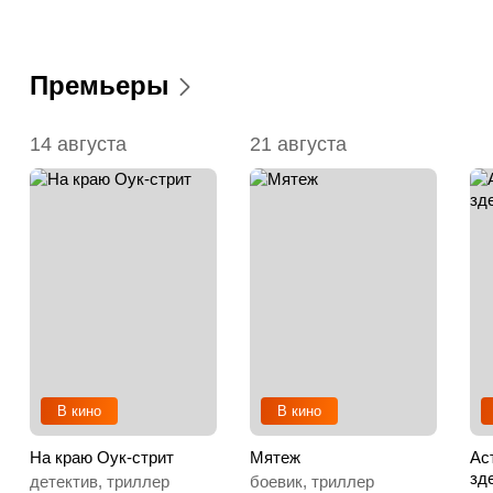
Премьеры
14 августа
21 августа
В кино
В кино
На краю Оук-стрит
Мятеж
Ас
зд
детектив, триллер
боевик, триллер