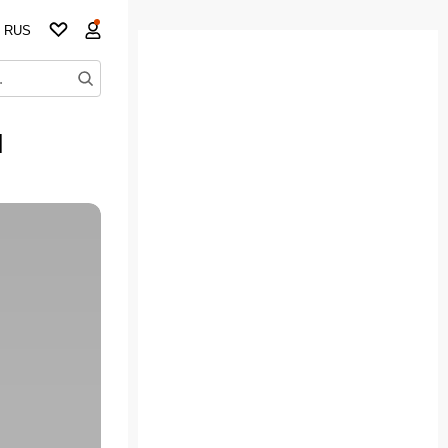
RUS
и