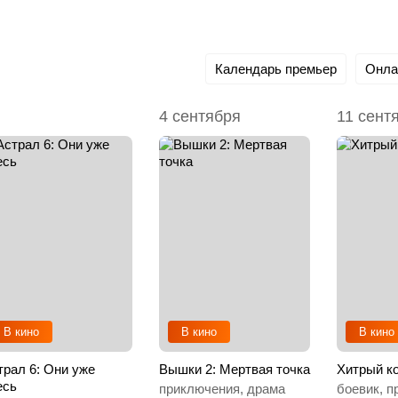
Календарь премьер
Онла
4 сентября
11 сент
В кино
В кино
В кино
трал 6: Они уже
Вышки 2: Мертвая точка
Хитрый к
есь
приключения, драма
боевик, п