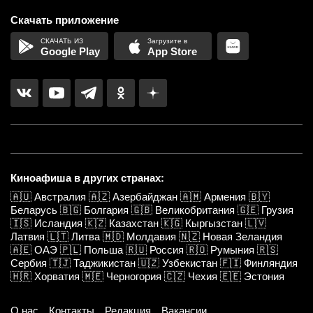
Скачать приложение
Google Play
App Store
Киноафиша в других странах:
🇦🇺
Австралия
🇦🇿
Азербайджан
🇦🇲
Армения
🇧🇾
Беларусь
🇧🇬
Болгария
🇬🇧
Великобритания
🇬🇪
Грузия
🇮🇸
Исландия
🇰🇿
Казахстан
🇰🇬
Кыргызстан
🇱🇻
Латвия
🇱🇹
Литва
🇲🇩
Молдавия
🇳🇿
Новая Зеландия
🇦🇪
ОАЭ
🇵🇱
Польша
🇷🇺
Россия
🇷🇴
Румыния
🇷🇸
Сербия
🇹🇯
Таджикистан
🇺🇿
Узбекистан
🇫🇮
Финляндия
🇭🇷
Хорватия
🇲🇪
Черногория
🇨🇿
Чехия
🇪🇪
Эстония
О нас
Контакты
Редакция
Вакансии