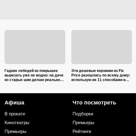
Гадких лебедей из покрышек
Эти дешевые корзинки из Fix
вырезать уже не модно: на даче
Price разошлись по всему дому:
из старых шин делаю реально
использую их 11 способами и
полезные вещи
снова беру целую стопку
Афиша
Что посмотреть
В прокате
Подборки
Кинотеатры
Премьеры
Премьеры
Рейтинги