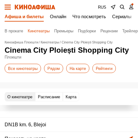
RUS
Афиша и билеты
Онлайн
Что посмотреть
Сериалы
В прокате
Кинотеатры
Премьеры
Подборки
Рецензии
Трейле
Киноафиша Плоешти
Кинотеатры
Cinema City Ploiești Shopping City
Cinema City Ploiești Shopping City
Плоешти
Все кинотеатры
Рядом
На карте
Рейтинги
О кинотеатре
Расписание
Карта
DN1B km. 6, Blejoi