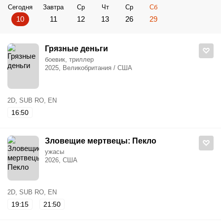
Сегодня
Завтра
Ср
Чт
Ср
Сб
10
11
12
13
26
29
Грязные деньги
боевик, триллер
2025, Великобритания / США
2D, SUB RO, EN
16:50
Зловещие мертвецы: Пекло
ужасы
2026, США
2D, SUB RO, EN
19:15
21:50