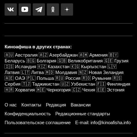
Киноафиша в других странах:
🇦🇺
Австралия
🇦🇿
Азербайджан
🇦🇲
Армения
🇧🇾
Беларусь
🇧🇬
Болгария
🇬🇧
Великобритания
🇬🇪
Грузия
🇮🇸
Исландия
🇰🇿
Казахстан
🇰🇬
Кыргызстан
🇱🇻
Латвия
🇱🇹
Литва
🇲🇩
Молдавия
🇳🇿
Новая Зеландия
🇦🇪
ОАЭ
🇵🇱
Польша
🇷🇺
Россия
🇷🇴
Румыния
🇷🇸
Сербия
🇹🇯
Таджикистан
🇺🇿
Узбекистан
🇫🇮
Финляндия
🇭🇷
Хорватия
🇲🇪
Черногория
🇨🇿
Чехия
🇪🇪
Эстония
О нас
Контакты
Редакция
Вакансии
Конфиденциальность
Редакционные стандарты
Пользовательское соглашение
E-mail: info@kinoafisha.info