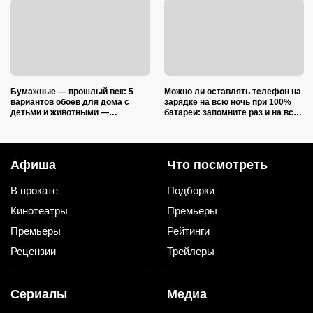
Бумажные — прошлый век: 5
Можно ли оставлять телефон на
вариантов обоев для дома с
зарядке на всю ночь при 100%
детьми и животными —
батареи: запомните раз и на всю
царапины и фломастеры им
жизнь (многие ошибаются)
нипочём
Афиша
Что посмотреть
В прокате
Подборки
Кинотеатры
Премьеры
Премьеры
Рейтинги
Рецензии
Трейлеры
Сериалы
Медиа