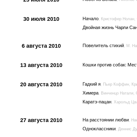
30 июля 2010
Начало
, Кристофер Нолан,
Двойная жизнь Чарли Са
6 августа 2010
Повелитель стихий
, М. Н
13 августа 2010
Кошки против собак: Мес
20 августа 2010
Гадкий я
, Пьер Коффин, Кр
Химера
, Винченцо Натали,
Каратэ-пацан
, Харольд Цв
27 августа 2010
На расстоянии любви
, Н
Одноклассники
, Деннис Д