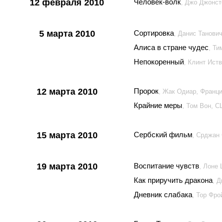
12 февраля 2010
Человек-волк
, Джо Джонс
5 марта 2010
Сортировка
, Данис Танови
Алиса в стране чудес
, Т
Непокоренный
, Клинт Ист
12 марта 2010
Пророк
, Жак Одиар, Франци
Крайние меры
, Том Вон, 
15 марта 2010
Сербский фильм
, Срджан
19 марта 2010
Воспитание чувств
, Лоне
Как приручить дракона
, 
Дневник слабака
, Тор Фр