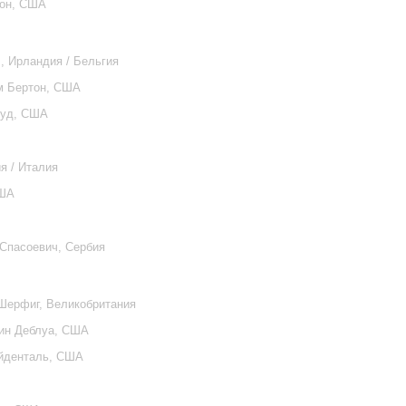
тон, США
ч, Ирландия / Бельгия
им Бертон, США
вуд, США
я / Италия
США
 Спасоевич, Сербия
 Шерфиг, Великобритания
Дин Деблуа, США
ойденталь, США