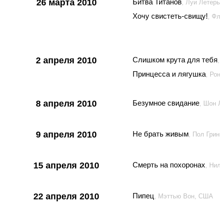
26 марта 2010
Битва Титанов
, Луи Летер
Хочу свистеть-свищу!
, Ф
2 апреля 2010
Слишком крута для тебя
Принцесса и лягушка
, Ро
8 апреля 2010
Безумное свидание
, Шон
9 апреля 2010
Не брать живым
, Пол Гри
15 апреля 2010
Смерть на похоронах
, Ни
22 апреля 2010
Пипец
, Мэттью Вон, США