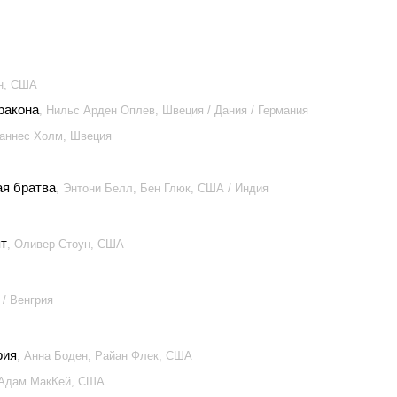
йн, США
ракона
, Нильс Арден Оплев, Швеция / Дания / Германия
Ханнес Холм, Швеция
ая братва
, Энтони Белл, Бен Глюк, США / Индия
ят
, Оливер Стоун, США
 / Венгрия
рия
, Анна Боден, Райан Флек, США
 Адам МакКей, США