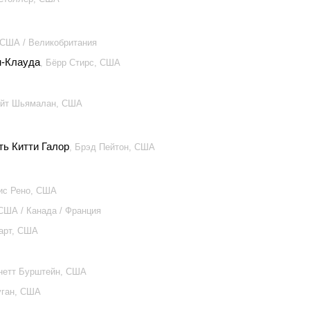
 США / Великобритания
н-Клауда
, Бёрр Стирс, США
айт Шьямалан, США
ть Китти Галор
, Брэд Пейтон, США
ис Рено, США
 США / Канада / Франция
арт, США
анетт Бурштейн, США
уган, США