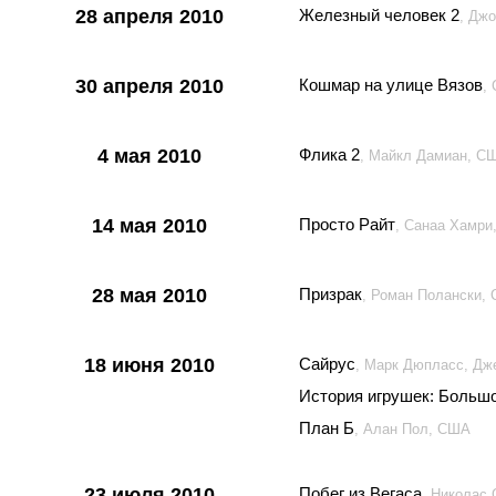
28 апреля 2010
Железный человек 2
, Дж
30 апреля 2010
Кошмар на улице Вязов
,
4 мая 2010
Флика 2
, Майкл Дамиан, С
14 мая 2010
Просто Райт
, Санаа Хамри
28 мая 2010
Призрак
, Роман Полански,
18 июня 2010
Сайрус
, Марк Дюпласс, Д
История игрушек: Большо
План Б
, Алан Пол, США
23 июля 2010
Побег из Вегаса
, Николас