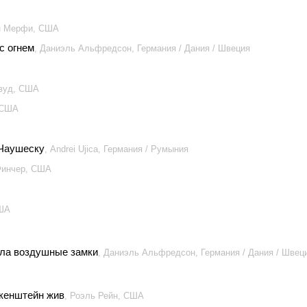
н Мерфи, США
с огнем
, Даниэль Альфредсон, Германия / Дания / Швеция
твуд, США
 США
 Чаушеску
, Andrei Ujica, Германия / Румыния
Финчер, США
США
ала воздушные замки
, Даниэль Альфредсон, Германия / Дания / Швец
нкенштейн жив
, Роэль Рейн, США