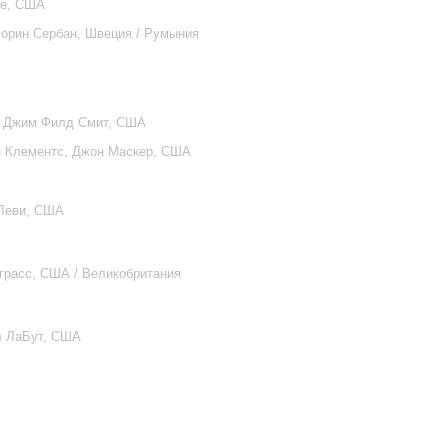
ье, США
лорин Сербан, Швеция / Румыния
, Джим Филд Смит, США
н Клементс, Джон Маскер, США
 Леви, США
нграсс, США / Великобритания
л ЛаБут, США