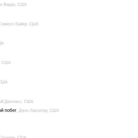
он Фавро, США
 Сэмюэл Байер, США
ША
, США
 США
жей Дюпласс, США
й побег
, Джон Лассетер, США
 Столлер, США