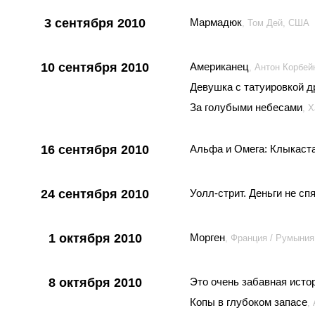
3 сентября 2010
Мармадюк
, Том Дей, США
10 сентября 2010
Американец
, Антон Корбе
Девушка с татуировкой д
За голубыми небесами
, 
16 сентября 2010
Альфа и Омега: Клыкаст
24 сентября 2010
Уолл-стрит. Деньги не сп
1 октября 2010
Морген
, Франция / Румыния
8 октября 2010
Это очень забавная исто
Копы в глубоком запасе
,