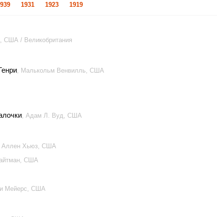
939
1931
1923
1919
а, США / Великобритания
Генри
, Малькольм Венвилль, США
алочки
, Адам Л. Вуд, США
, Аллен Хьюз, США
Райтман, США
си Мейерс, США