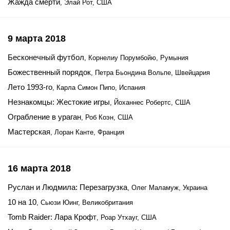
Жажда смерти
, Элай Рот, США
9 марта 2018
Бесконечный футбол
, Корнелиу Порумбойю, Румыния
Божественный порядок
, Петра Бьондина Вольпе, Швейцария
Лето 1993-го
, Карла Симон Пипо, Испания
Незнакомцы: Жестокие игры
, Йоханнес Робертс, США
Ограбление в ураган
, Роб Коэн, США
Мастерская
, Лоран Канте, Франция
16 марта 2018
Руслан и Людмила: Перезагрузка
, Олег Маламуж, Украина
10 на 10
, Сьюзи Юинг, Великобритания
Tomb Raider: Лара Крофт
, Роар Утхауг, США