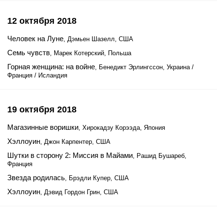
12 октября 2018
Человек на Луне
, Дэмьен Шазелл, США
Семь чувств
, Марек Котерский, Польша
Горная женщина: на войне
, Бенедикт Эрлингссон, Украина /
Франция / Исландия
19 октября 2018
Магазинные воришки
, Хирокадзу Корээда, Япония
Хэллоуин
, Джон Карпентер, США
Шутки в сторону 2: Миссия в Майами
, Рашид Бушареб,
Франция
Звезда родилась
, Брэдли Купер, США
Хэллоуин
, Дэвид Гордон Грин, США