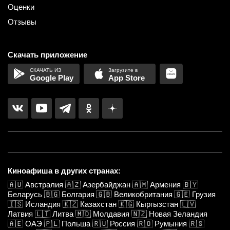
Оценки
Отзывы
Скачать приложение
Google Play
App Store
Киноафиша в других странах:
🇦🇺
Австралия
🇦🇿
Азербайджан
🇦🇲
Армения
🇧🇾
Беларусь
🇧🇬
Болгария
🇬🇧
Великобритания
🇬🇪
Грузия
🇮🇸
Исландия
🇰🇿
Казахстан
🇰🇬
Кыргызстан
🇱🇻
Латвия
🇱🇹
Литва
🇲🇩
Молдавия
🇳🇿
Новая Зеландия
🇦🇪
ОАЭ
🇵🇱
Польша
🇷🇺
Россия
🇷🇴
Румыния
🇷🇸