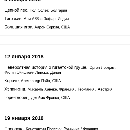
Цепной пес
, Пол Солет, Болгария
Тигр жив
, Али Аббас Зафар, Индия
Большая игра
, Аарон Соркин, США
12 января 2018
Невероятная история о гигантской груше
, Юрген Лердам,
Филип Эйнштейн Липски, Дания
Короче
, Александр Пэйн, США
Хэппи-энд
, Михаэль Ханеке, Франция / Германия / Австрия
Горе-творец
, Джеймс Франко, США
19 января 2018
Поророка
, Константин Попеску, Румыния / Франция