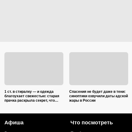
1 ст. в стиралку — и одежда
Спасения не будет даже в тени:
благоухает свежестью: старая
синоптики озвучили даты адской
прачка раскрыла секрет, что
жары в России
добавить в барабан вместе с
порошком
Афиша
Что посмотреть