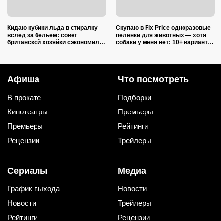
Кидаю кубики льда в стиралку
Скупаю в Fix Price одноразовые
вслед за бельём: совет
пеленки для животных — хотя
британской хозяйки сэкономил
собаки у меня нет: 10+ вариантов
кучу времени (и немного денег)
использования их дома и на
даче
Афиша
Что посмотреть
В прокате
Подборки
Кинотеатры
Премьеры
Премьеры
Рейтинги
Рецензии
Трейлеры
Сериалы
Медиа
График выхода
Новости
Новости
Трейлеры
Рейтинги
Рецензии