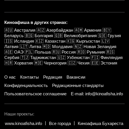
Киноафиша в других странах:
🇦🇺
Австралия
🇦🇿
Азербайджан
🇦🇲
Армения
🇧🇾
Беларусь
🇧🇬
Болгария
🇬🇧
Великобритания
🇬🇪
Грузия
🇮🇸
Исландия
🇰🇿
Казахстан
🇰🇬
Кыргызстан
🇱🇻
Латвия
🇱🇹
Литва
🇲🇩
Молдавия
🇳🇿
Новая Зеландия
🇦🇪
ОАЭ
🇵🇱
Польша
🇷🇺
Россия
🇷🇴
Румыния
🇷🇸
Сербия
🇹🇯
Таджикистан
🇺🇿
Узбекистан
🇫🇮
Финляндия
🇭🇷
Хорватия
🇲🇪
Черногория
🇨🇿
Чехия
🇪🇪
Эстония
О нас
Контакты
Редакция
Вакансии
Конфиденциальность
Редакционные стандарты
Пользовательское соглашение
E-mail: info@kinoafisha.info
Наши проекты:
www.kinoafisha.info
Все города
Киноафиша Бухареста