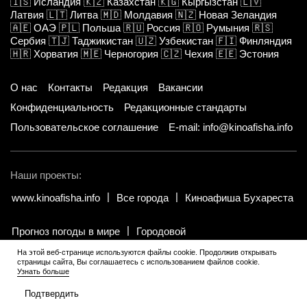
🇮🇸
Исландия
🇰🇿
Казахстан
🇰🇬
Кыргызстан
🇱🇻
Латвия
🇱🇹
Литва
🇲🇩
Молдавия
🇳🇿
Новая Зеландия
🇦🇪
ОАЭ
🇵🇱
Польша
🇷🇺
Россия
🇷🇴
Румыния
🇷🇸
Сербия
🇹🇯
Таджикистан
🇺🇿
Узбекистан
🇫🇮
Финляндия
🇭🇷
Хорватия
🇲🇪
Черногория
🇨🇿
Чехия
🇪🇪
Эстония
О нас
Контакты
Редакция
Вакансии
Конфиденциальность
Редакционные стандарты
Пользовательское соглашение
E-mail: info@kinoafisha.info
Наши проекты:
www.kinoafisha.info
Все города
Киноафиша Бухареста
Прогноз погоды в мире
Городовой
На этой веб-странице используются файлы cookie. Продолжив открывать
страницы сайта, Вы соглашаетесь с использованием файлов cookie.
© 2002-2026 Все права и материалы принадлежат «Киноафиша».
.
Узнать больше
Копирование информации только с письменного разрешения
редакции.
Подтвердить