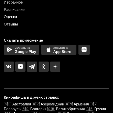
Избранное
Расписание
Оценки
Отзывы
Скачать приложение
Google Play
App Store
Киноафиша в других странах:
🇦🇺
Австралия
🇦🇿
Азербайджан
🇦🇲
Армения
🇧🇾
Беларусь
🇧🇬
Болгария
🇬🇧
Великобритания
🇬🇪
Грузия