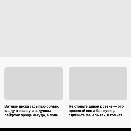
Ватные диски засыпаю солью,
Не ставьте диван к стене — это
кладу в шкафу и радуюсь:
прошлый век и безвкусица:
лайфхак проще некуда, а пользы
сдвиньте мебель так, и комната
вагон и маленькая тележка
преобразится как после ремонта