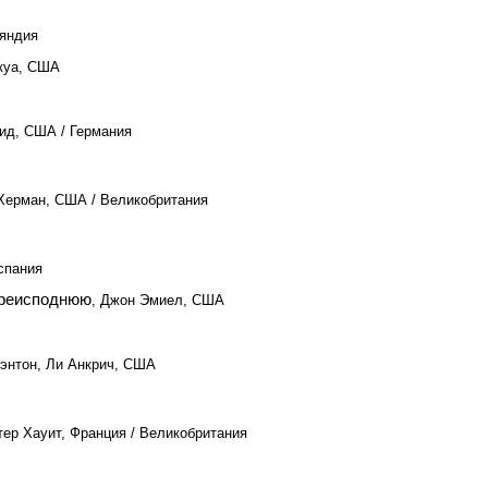
ляндия
укуа, США
Рид, США / Германия
 Херман, США / Великобритания
спания
Преисподнюю
, Джон Эмиел, США
тэнтон, Ли Анкрич, США
тер Хауит, Франция / Великобритания