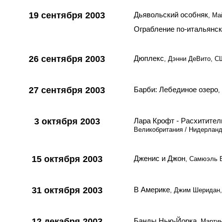
19 сентября 2003
Дьявольский особняк
, Ма
Ограбление по-итальянс
26 сентября 2003
Дюплекс
, Дэнни ДеВито, С
27 сентября 2003
Барби: Лебединое озеро
,
3 октября 2003
Лара Крофт - Расхитител
Великобритания / Нидерлан
15 октября 2003
Дженис и Джон
, Самюэль 
31 октября 2003
В Америке
, Джим Шеридан
12 декабря 2003
Банды Нью-Йорка
, Марти