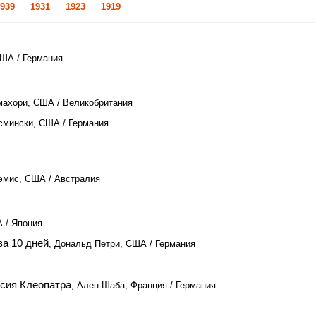
939
1931
1923
1919
США / Германия
махори, США / Великобритания
осмински, США / Германия
эмис, США / Австралия
А / Япония
за 10 дней
, Дональд Петри, США / Германия
ссия Клеопатра
, Ален Шаба, Франция / Германия