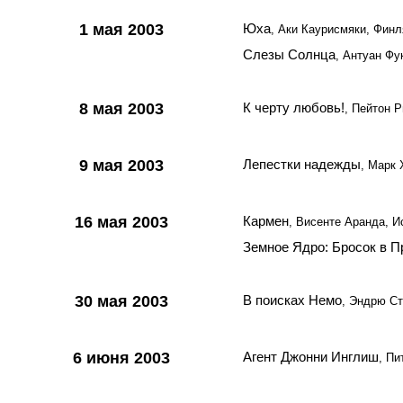
1 мая 2003
Юха
, Аки Каурисмяки, Фин
Слезы Солнца
, Антуан Ф
8 мая 2003
К черту любовь!
, Пейтон 
9 мая 2003
Лепестки надежды
, Марк
16 мая 2003
Кармен
, Висенте Аранда, И
Земное Ядро: Бросок в 
30 мая 2003
В поисках Немо
, Эндрю С
6 июня 2003
Агент Джонни Инглиш
, Пи