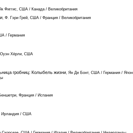
йк Фиггис, США / Канада / Великобритания
ки
, Ф. Гэри Грей, США / Франция / Великобритания
ША / Германия
 Оуэн Хёрли, США
ьница гробниц: Колыбель жизни
, Ян Де Бонт, США / Германия / Япон
ды
Беншетри, Франция / Испания
, Ирландия / США
н Скорсезе, США / Германия / Италия / Великобритания / Нидерланды