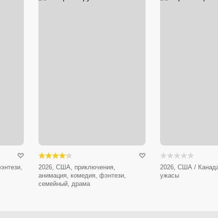
энтези,
2026, США, приключения,
2026, США / Канада
анимация, комедия, фэнтези,
ужасы
семейный, драма