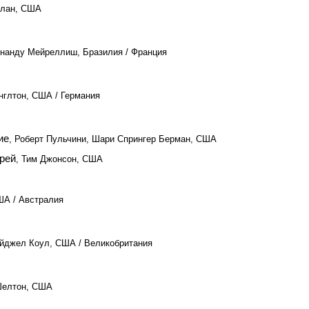
олан, США
рнанду Мейреллиш, Бразилия / Франция
нглтон, США / Германия
ие
, Роберт Пульчини, Шари Спрингер Берман, США
рей
, Тим Джонсон, США
ША / Австралия
айджел Коул, США / Великобритания
Шелтон, США