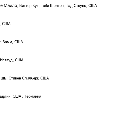
ие Майло
, Виктор Кук, Тоби Шелтон, Тэд Стоунс, США
г, США
кс Замм, США
 Иствуд, США
ешь
, Стивен Спилберг, США
адлин, США / Германия