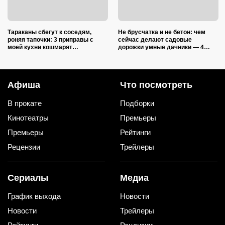
Тараканы сбегут к соседям,
Не брусчатка и не бетон: чем
роняя тапочки: 3 приправы с
сейчас делают садовые
моей кухни кошмарят
дорожки умные дачники — 4
вредителей сильнее дихлофоса
практичных варианта
Афиша
Что посмотреть
В прокате
Подборки
Кинотеатры
Премьеры
Премьеры
Рейтинги
Рецензии
Трейлеры
Сериалы
Медиа
График выхода
Новости
Новости
Трейлеры