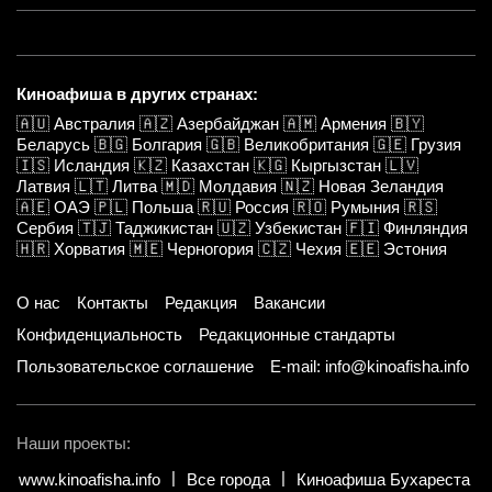
Киноафиша в других странах:
🇦🇺
Австралия
🇦🇿
Азербайджан
🇦🇲
Армения
🇧🇾
Беларусь
🇧🇬
Болгария
🇬🇧
Великобритания
🇬🇪
Грузия
🇮🇸
Исландия
🇰🇿
Казахстан
🇰🇬
Кыргызстан
🇱🇻
Латвия
🇱🇹
Литва
🇲🇩
Молдавия
🇳🇿
Новая Зеландия
🇦🇪
ОАЭ
🇵🇱
Польша
🇷🇺
Россия
🇷🇴
Румыния
🇷🇸
Сербия
🇹🇯
Таджикистан
🇺🇿
Узбекистан
🇫🇮
Финляндия
🇭🇷
Хорватия
🇲🇪
Черногория
🇨🇿
Чехия
🇪🇪
Эстония
О нас
Контакты
Редакция
Вакансии
Конфиденциальность
Редакционные стандарты
Пользовательское соглашение
E-mail: info@kinoafisha.info
Наши проекты:
www.kinoafisha.info
Все города
Киноафиша Бухареста