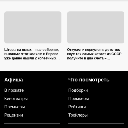
Шторы на окнах – пылесборник,
Откусил и вернулся в детство:
выкиньте этот колхоз: в Европе
вкус тех самых котлет из СССР
уже давно нашли 2 копеечных
получите в два счета –
альтернативы (и 1 – практичную)
подслушал 5 секретов шеф-
повара
Афиша
Что посмотреть
В прокате
Подборки
Кинотеатры
Премьеры
Премьеры
Рейтинги
Рецензии
Трейлеры