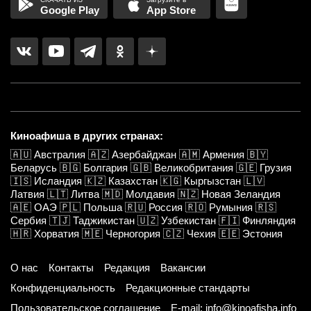
Google Play
App Store
Киноафиша в других странах:
🇦🇺
Австралия
🇦🇿
Азербайджан
🇦🇲
Армения
🇧🇾
Беларусь
🇧🇬
Болгария
🇬🇧
Великобритания
🇬🇪
Грузия
🇮🇸
Исландия
🇰🇿
Казахстан
🇰🇬
Кыргызстан
🇱🇻
Латвия
🇱🇹
Литва
🇲🇩
Молдавия
🇳🇿
Новая Зеландия
🇦🇪
ОАЭ
🇵🇱
Польша
🇷🇺
Россия
🇷🇴
Румыния
🇷🇸
Сербия
🇹🇯
Таджикистан
🇺🇿
Узбекистан
🇫🇮
Финляндия
🇭🇷
Хорватия
🇲🇪
Черногория
🇨🇿
Чехия
🇪🇪
Эстония
О нас
Контакты
Редакция
Вакансии
Конфиденциальность
Редакционные стандарты
Пользовательское соглашение
E-mail: info@kinoafisha.info