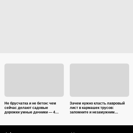
Не брусчатка и не бетон: чем
Зачем нужно класть лавровый
сейчас делают садовые
лист в кармашек трусов:
дорожки умные дачники — 4
запомните и незамужним
практичных варианта
подругам расскажите