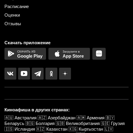
Расписание
Оценки
Отзывы
Скачать приложение
Google Play
App Store
Киноафиша в других странах:
🇦🇺
Австралия
🇦🇿
Азербайджан
🇦🇲
Армения
🇧🇾
Беларусь
🇧🇬
Болгария
🇬🇧
Великобритания
🇬🇪
Грузия
🇮🇸
Исландия
🇰🇿
Казахстан
🇰🇬
Кыргызстан
🇱🇻