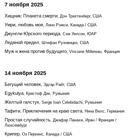
7 ноября 2025
Хищник: Планета смерти
, Дэн Трахтенберг, США
Умри, любовь моя
, Линн Рэмси, Канада / США
Джунгли Юрского периода
, Сэм Уилсон, ЮАР
Ледяной предел
, Штефан Рузовицки, США
Муж и жена против будущего
, Vinciane Millereau, Франция
14 ноября 2025
Бегущий человек
, Эдгар Райт, США
Egykutya
, Кристоф Дек, Румыния
Желтый галстук
, Serge Ioan Celebidachi, Румыния
Тафити. Приключения на краю света
, Нина Велс, Германия
Простая случайность
, Джафар Панахи, Иран / Франция /
Люксембург
Крипер
, Оз Перкинс, Канада / США