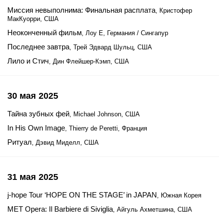
Миссия невыполнима: Финальная расплата
, Кристофер
МакКуорри, США
Неоконченный фильм
, Лоу Е, Германия / Сингапур
Последнее завтра
, Трей Эдвард Шульц, США
Лило и Стич
, Дин Флейшер-Кэмп, США
30 мая 2025
Тайна зубных фей
, Michael Johnson, США
In His Own Image
, Thierry de Peretti, Франция
Ритуал
, Дэвид Миделл, США
31 мая 2025
j-hope Tour ‘HOPE ON THE STAGE’ in JAPAN
, Южная Корея
MET Opera: Il Barbiere di Siviglia
, Айгуль Ахметшина, США