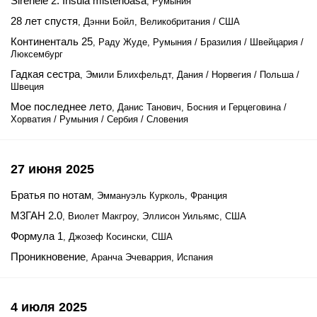
Sirenele 2: Insula misterioasa
, Румыния
28 лет спустя
, Дэнни Бойл, Великобритания / США
Континенталь 25
, Раду Жуде, Румыния / Бразилия / Швейцария /
Люксембург
Гадкая сестра
, Эмили Блихфельдт, Дания / Норвегия / Польша /
Швеция
Мое последнее лето
, Данис Танович, Босния и Герцеговина /
Хорватия / Румыния / Сербия / Словения
27 июня 2025
Братья по нотам
, Эммануэль Курколь, Франция
М3ГАН 2.0
, Виолет Макгроу, Эллисон Уильямс, США
Формула 1
, Джозеф Косински, США
Проникновение
, Аранча Эчеваррия, Испания
4 июля 2025