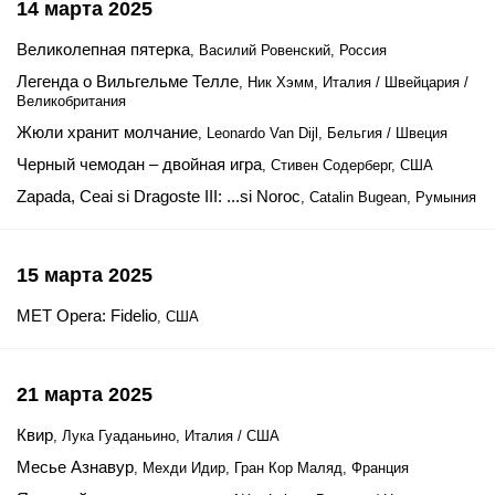
14 марта 2025
Великолепная пятерка
, Василий Ровенский, Россия
Легенда о Вильгельме Телле
, Ник Хэмм, Италия / Швейцария /
Великобритания
Жюли хранит молчание
, Leonardo Van Dijl, Бельгия / Швеция
Черный чемодан – двойная игра
, Стивен Содерберг, США
Zapada, Ceai si Dragoste III: ...si Noroc
, Catalin Bugean, Румыния
15 марта 2025
MET Opera: Fidelio
, США
21 марта 2025
Квир
, Лука Гуаданьино, Италия / США
Месье Азнавур
, Мехди Идир, Гран Кор Маляд, Франция