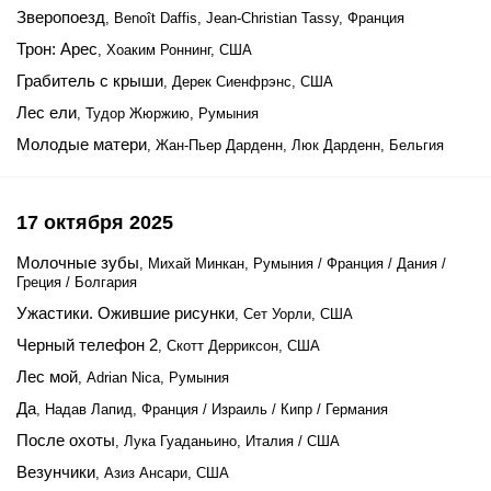
Зверопоезд
, Benoît Daffis, Jean-Christian Tassy, Франция
Трон: Арес
, Хоаким Роннинг, США
Грабитель с крыши
, Дерек Сиенфрэнс, США
Лес ели
, Тудор Жюржию, Румыния
Молодые матери
, Жан-Пьер Дарденн, Люк Дарденн, Бельгия
17 октября 2025
Молочные зубы
, Михай Минкан, Румыния / Франция / Дания /
Греция / Болгария
Ужастики. Ожившие рисунки
, Сет Уорли, США
Черный телефон 2
, Скотт Дерриксон, США
Лес мой
, Adrian Nica, Румыния
Да
, Надав Лапид, Франция / Израиль / Кипр / Германия
После охоты
, Лука Гуаданьино, Италия / США
Везунчики
, Азиз Ансари, США