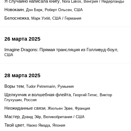
Я случайно написала книгу
, Nóra Lakos, Венгрия / Нидерланды
Новокаин
, Дэн Берк, Роберт Ольсен, США
Белоснежка
, Марк Уэбб, США / Германия
26 марта 2025
Imagine Dragons: Прямая трансляция из Голливуд-боул
,
США
28 марта 2025
Воры тем
, Tudor Petremarin, Румыния
Щелкунчик и волшебная флейта
, Георгий Гитис, Виктор
Глухушин, Россия
Неожиданные связи
, Жюльен Эрве, Франция
Мастер
, Дэвид Эйр, Великобритания / США
Твой цвет
, Наоко Ямада, Япония