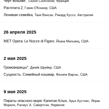
Черт возьми!
, Louise Courvoisier, Франция
Расплата 2
, Гэвин О'Коннор, США
Ленивая семейка
, Таня Венсан, Рикард Куссо, Австралия
26 апреля 2025
MET Opera: Le Nozze di Figaro
, Йоана Мальвиц, США
2 мая 2025
Громовержцы*
, Джейк Шрейер, США
Сущность. Семейный кошмар
, Фелипе Варгас, США
9 мая 2025
Пираты опасного моря: Капитан Клык
, Арье Аустнес, Япрак
Морали, Расмус А. Сивертсен, Норвегия