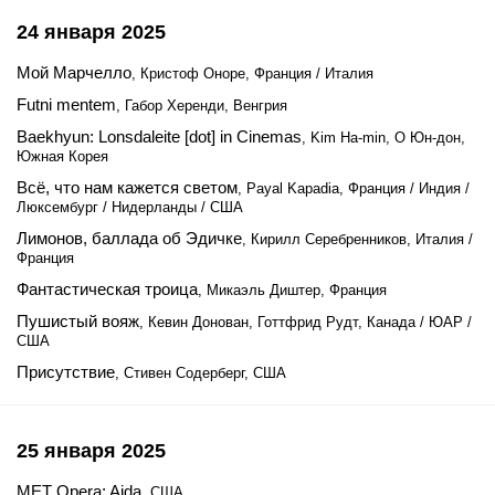
24 января 2025
Мой Марчелло
, Кристоф Оноре, Франция / Италия
Futni mentem
, Габор Херенди, Венгрия
Baekhyun: Lonsdaleite [dot] in Cinemas
, Kim Ha-min, О Юн-дон,
Южная Корея
Всё, что нам кажется светом
, Payal Kapadia, Франция / Индия /
Люксембург / Нидерланды / США
Лимонов, баллада об Эдичке
, Кирилл Серебренников, Италия /
Франция
Фантастическая троица
, Микаэль Диштер, Франция
Пушистый вояж
, Кевин Донован, Готтфрид Рудт, Канада / ЮАР /
США
Присутствие
, Стивен Содерберг, США
25 января 2025
MET Opera: Aida
, США