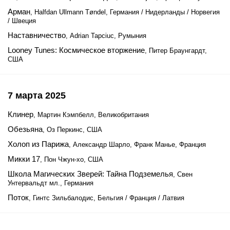
Арман
, Halfdan Ullmann Tøndel, Германия / Нидерланды / Норвегия
/ Швеция
Наставничество
, Adrian Tapciuc, Румыния
Looney Tunes: Космическое вторжение
, Питер Браунгардт,
США
7 марта 2025
Клинер
, Мартин Кэмпбелл, Великобритания
Обезьяна
, Оз Перкинс, США
Холоп из Парижа
, Александр Шарло, Франк Манье, Франция
Микки 17
, Пон Чжун-хо, США
Школа Магических Зверей: Тайна Подземелья
, Свен
Унтервальдт мл., Германия
Поток
, Гинтс Зильбалодис, Бельгия / Франция / Латвия