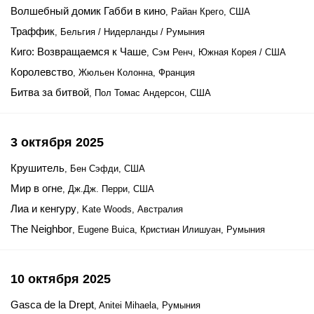
Волшебный домик Габби в кино
, Райан Крего, США
Траффик
, Бельгия / Нидерланды / Румыния
Киго: Возвращаемся к Чаше
, Сэм Ренч, Южная Корея / США
Королевство
, Жюльен Колонна, Франция
Битва за битвой
, Пол Томас Андерсон, США
3 октября 2025
Крушитель
, Бен Сэфди, США
Мир в огне
, Дж.Дж. Перри, США
Лиа и кенгуру
, Kate Woods, Австралия
The Neighbor
, Eugene Buica, Кристиан Илишуан, Румыния
10 октября 2025
Gasca de la Drept
, Anitei Mihaela, Румыния